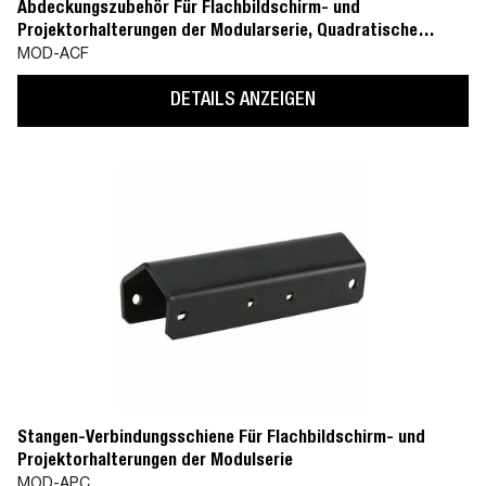
Abdeckungszubehör Für Flachbildschirm- und
Projektorhalterungen der Modularserie, Quadratische
Deckenplatte (MOD-CPF)
MOD-ACF
DETAILS ANZEIGEN
Stangen-Verbindungsschiene Für Flachbildschirm- und
Projektorhalterungen der Modulserie
MOD-APC