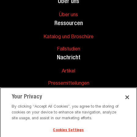
Über uns
Über uns
Ressourcen
Katalog und Broschüre
Fallstudien
Nachricht
Artikel
Pressemitteilungen
Unterstützung
Your Privacy
Häufig gestellte Fragen
By clicking “Accept All Cookies”, you agree to the storing of
cookies on your device to enhance site navigation, analyze
site usage, and assist in our marketing efforts.
Cookies Settings
©
Allgemeine Geschäftsbedingungen Datenschutzrichtlinie