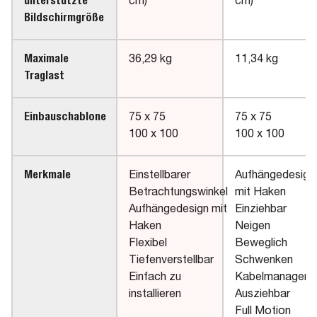
unterstützte
cm)
cm)
Bildschirmgröße
Maximale
36,29 kg
11,34 kg
Traglast
Einbauschablone
75 x 75
75 x 75
100 x 100
100 x 100
Merkmale
Einstellbarer
Aufhängedesign
Betrachtungswinkel
mit Haken
Aufhängedesign mit
Einziehbar
Haken
Neigen
Flexibel
Beweglich
Tiefenverstellbar
Schwenken
Einfach zu
Kabelmanagem
installieren
Ausziehbar
Full Motion