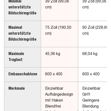
Minimal
39 Zoll (99,06
39 Zoll (99,06
unterstützte
cm)
cm)
Bildschirmgröße
Maximal
75 Zoll (190,50
90 Zoll (228,60
unterstützte
cm)
cm)
Bildschirmgröße
Maximale
45,36 kg
68,04 kg
Traglast
Einbauschablone
600 x 400
600 x 400
Merkmale
Einziehbar
Einziehbar
Aufhängedesign
Griff
mit Haken
Geringere
Blendfrei
Blendung