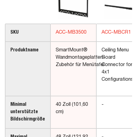
SKU
ACC-MB3500
ACC-MBCR1
Produktname
SmartMount®
Ceiling Menu
Wandmontageplatten-
Board
Zubehör für Menütafel
Connector for
4x1
Configurations
Minimal
40 Zoll (101,60
-
unterstützte
cm)
Bildschirmgröße