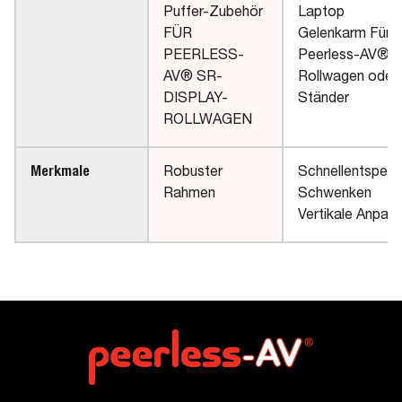
Puffer-Zubehör
Laptop
FÜR
Gelenkarm Für
PEERLESS-
Peerless-AV®
AV® SR-
Rollwagen oder
DISPLAY-
Ständer
ROLLWAGEN
Merkmale
Robuster
Schnellentsper
Rahmen
Schwenken
Vertikale Anpas