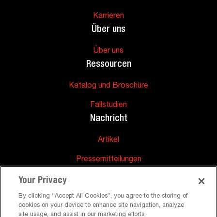
Karrieren
Über uns
Über uns
Ressourcen
Katalog und Broschüre
Fallstudien
Nachricht
Artikel
Pressemitteilungen
Unterstützung
Your Privacy
Häufig gestellte Fragen
By clicking “Accept All Cookies”, you agree to the storing of
cookies on your device to enhance site navigation, analyze
site usage, and assist in our marketing efforts.