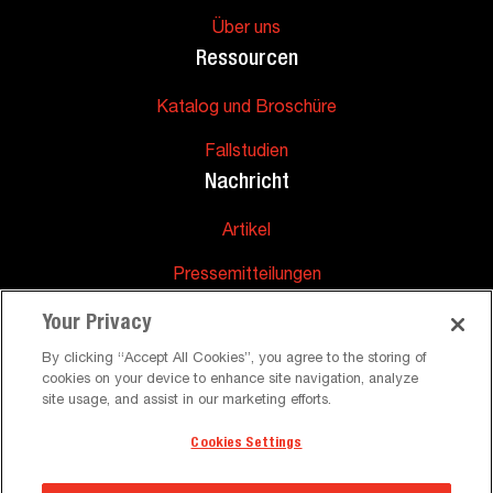
Über uns
Ressourcen
Katalog und Broschüre
Fallstudien
Nachricht
Artikel
Pressemitteilungen
Unterstützung
Your Privacy
Häufig gestellte Fragen
By clicking “Accept All Cookies”, you agree to the storing of
cookies on your device to enhance site navigation, analyze
site usage, and assist in our marketing efforts.
Cookies Settings
©
Allgemeine Geschäftsbedingungen Datenschutzrichtlinie
Peerless-AV. Alle Rechte vorbehalten