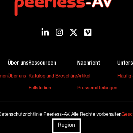
Über uns
Ressourcen
Nachricht
Unters
hmen
Über uns
Katalog und Broschüre
Artikel
Häufig 
Fallstudien
Pressemitteilungen
tenschutzrichtlinie Peerless-AV. Alle Rechte vorbehalten
Gesc
Region