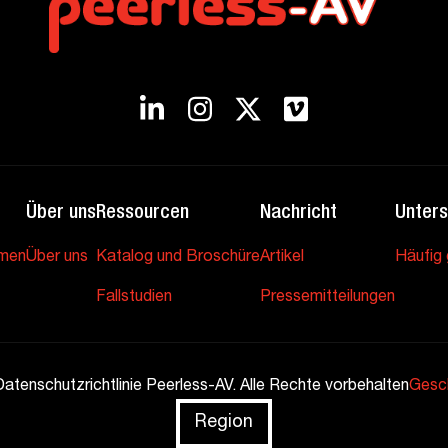
Über uns
Ressourcen
Nachricht
Unters
hmen
Über uns
Katalog und Broschüre
Artikel
Häufig 
Fallstudien
Pressemitteilungen
tenschutzrichtlinie Peerless-AV. Alle Rechte vorbehalten
Gesc
Region