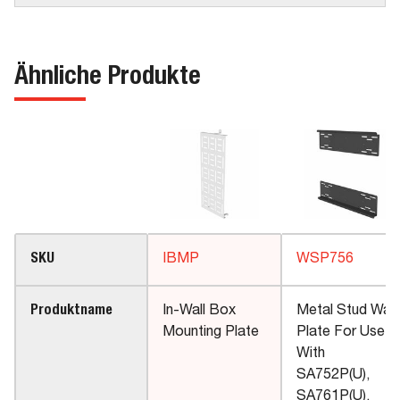
Ähnliche Produkte
SKU
IBMP
WSP756
Produktname
In-Wall Box
Metal Stud Wall
Mounting Plate
Plate For Use
With
SA752P(U),
SA761P(U),