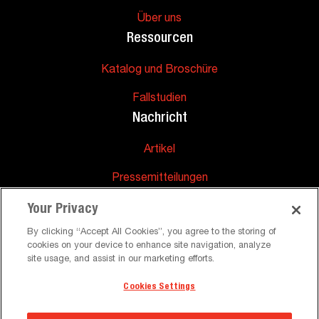
Über uns
Ressourcen
Katalog und Broschüre
Fallstudien
Nachricht
Artikel
Pressemitteilungen
Unterstützung
Your Privacy
Häufig gestellte Fragen
By clicking “Accept All Cookies”, you agree to the storing of
cookies on your device to enhance site navigation, analyze
site usage, and assist in our marketing efforts.
Cookies Settings
©
Allgemeine Geschäftsbedingungen Datenschutzrichtlinie
Peerless-AV. Alle Rechte vorbehalten