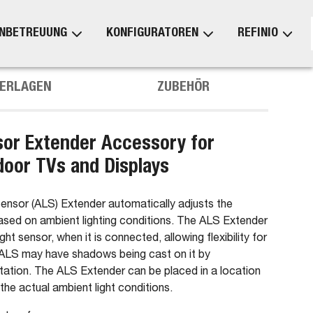
NBETREUUNG
KONFIGURATOREN
REFINIO
ERLAGEN
ZUBEHÖR
sor Extender Accessory for
oor TVs and Displays
ensor (ALS) Extender automatically adjusts the
based on ambient lighting conditions. The ALS Extender
ight sensor, when it is connected, allowing flexibility for
in ALS may have shadows being cast on it by
tation. The ALS Extender can be placed in a location
the actual ambient light conditions.