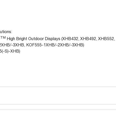
utions:
TM
e
High Bright Outdoor Displays (XHB432, XHB492, XHB552
/-2XHB/-3XHB, KOF555-1XHB/-2XHB/-3XHB)
5(-S)-XHB)