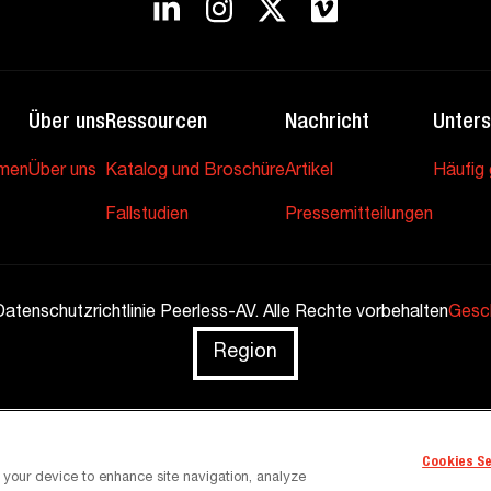
Über uns
Ressourcen
Nachricht
Unters
hmen
Über uns
Katalog und Broschüre
Artikel
Häufig 
Fallstudien
Pressemitteilungen
tenschutzrichtlinie Peerless-AV. Alle Rechte vorbehalten
Gesc
Region
Cookies S
n your device to enhance site navigation, analyze